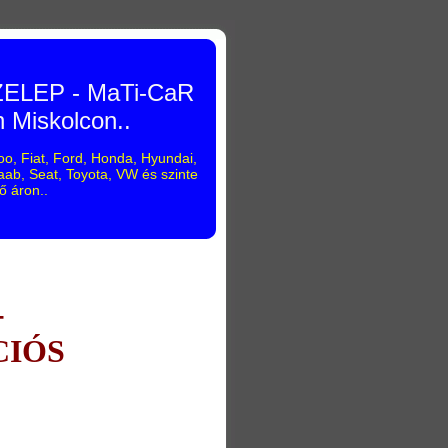
LEP - MaTi-CaR
n Miskolcon..
o, Fiat, Ford, Honda, Hyundai,
ab, Seat, Toyota, VW és szinte
ő áron..
-
CIÓS