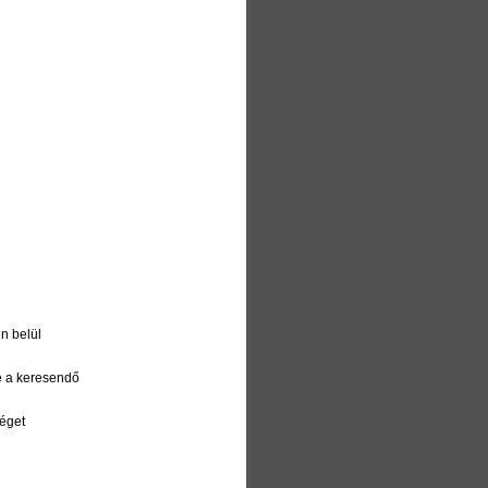
en belül
be a keresendő
séget