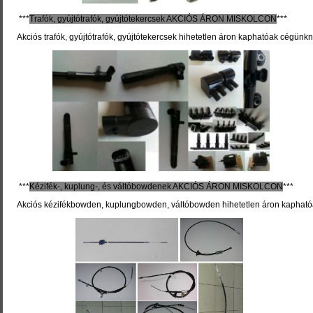
***
Trafók, gyújtótrafók, gyújtótekercsek
AKCIÓS ÁRON MISKOLCON
***
Akciós trafók, gyújtótrafók, gyújtótekercsek hihetetlen áron kaphatóak cégünkn
***
Kézifék-, kuplung-, és váltóbowdenek
AKCIÓS ÁRON MISKOLCON
***
Akciós kézifékbowden, kuplungbowden, váltóbowden hihetetlen áron kapható