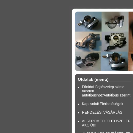
Oldalak (menü)
Főoldal-Fojtószelep szinte
minden
autótípushoz/Autótípus szerint
Kapcsolat/ Elérhetőségek
RENDELÉS, VÁSÁRLÁS
ALFA ROMEO FOJTÓSZELEP
AKCIÓ!!!