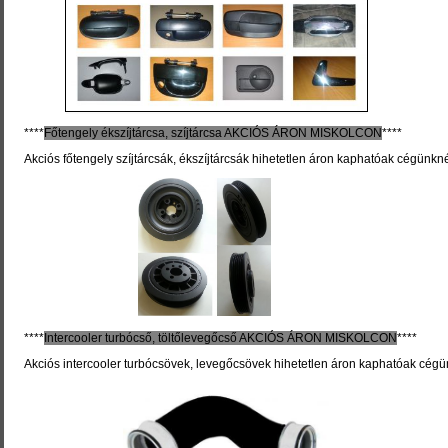
****
Főtengely ékszíjtárcsa, szíjtárcsa
AKCIÓS ÁRON MISKOLCON
****
Akciós főtengely szíjtárcsák, ékszíjtárcsák hihetetlen áron kaphatóak cégünkné
****
Intercooler turbócső, töltőlevegőcső
AKCIÓS ÁRON MISKOLCON
****
Akciós intercooler turbócsövek, levegőcsövek hihetetlen áron kaphatóak cégü