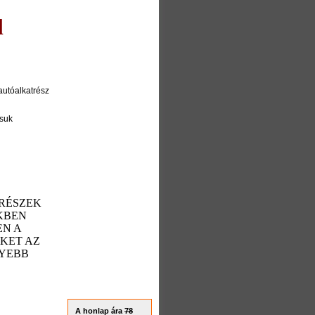
l
autóalkatrész
tsuk
TRÉSZEK
KBEN
EN A
EKET AZ
NYEBB
A honlap ára
78