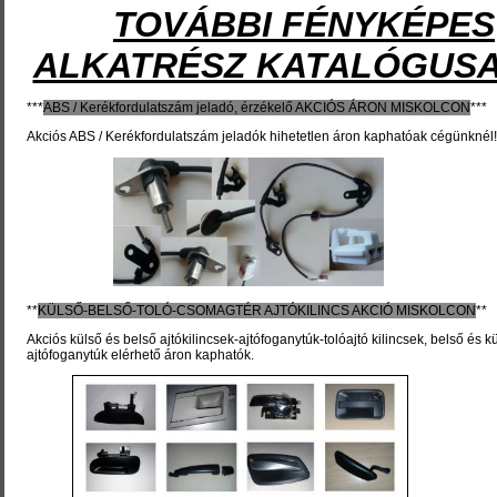
TOVÁBBI FÉNYKÉPES
ALKATRÉSZ KATALÓGUSA
***
ABS / Kerékfordulatszám jeladó, érzékelő
AKCIÓS ÁRON MISKOLCON
***
Akciós ABS / Kerékfordulatszám jeladók hihetetlen áron kaphatóak cégünknél!
**
KÜLSŐ-BELSŐ-TOLÓ-CSOMAGTÉR AJTÓKILINCS
AKCIÓ MISKOLCON
**
Akciós külső és belső ajtókilincsek-ajtófoganytúk-tolóajtó kilincsek, belső és k
ajtófoganytúk elérhető áron kaphatók.