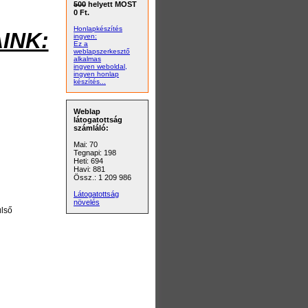
500
helyett MOST
0 Ft.
Honlapkészítés
INK:
ingyen:
Ez a
weblapszerkesztő
alkalmas
ingyen weboldal,
ingyen honlap
készítés...
Weblap
látogatottság
számláló:
Mai: 70
Tegnapi: 198
Heti: 694
Havi: 881
Össz.: 1 209 986
Látogatottság
növelés
ülső