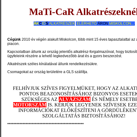
MaTi-CaR Alkatrészekné
A
S
K
C
IÓ
ALKATRÉSZEK
ELÉRHETŐ
ÁRON
MISKOLCON...
.
Cégünk
2010 év végén alakult Miskolcon, több mint 15 éves tapasztalattal az 
piacon.
Kapcsolatban állunk az ország jelentős alkatrész-forgalmazóival, hogy biztosí
ügyfeleink részére a lehető legkedvezőbb árat és a gyors beszerzést.
Alkatrészek széles kínálatával állunk rendelkezésükre.
Csomagokat az ország területére a GLS szállítja.
FELHÍVJUK SZÍVES FIGYELMÜKET, HOGY AZ ALKA
PONTOS BEAZONOSÍTÁSÁHOZ BIZONYOS ESETE
SZÜKSÉGES AZ
ALVÁZSZÁM
ÉS NÉMELY ESETB
MOTORSZÁM
IS. KÉRJÜK LEGYENEK SZÍVESEK EZ
INFORMÁCIÓKAT ELŐKÉSZÍTENI A GÖRDÜLÉKE
SZOLGÁLTATÁS BIZTOSÍTÁSÁHOZ!
**************************************************