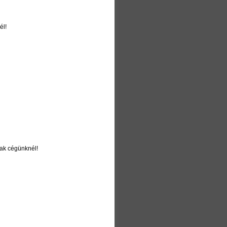
él!
ak cégünknél!