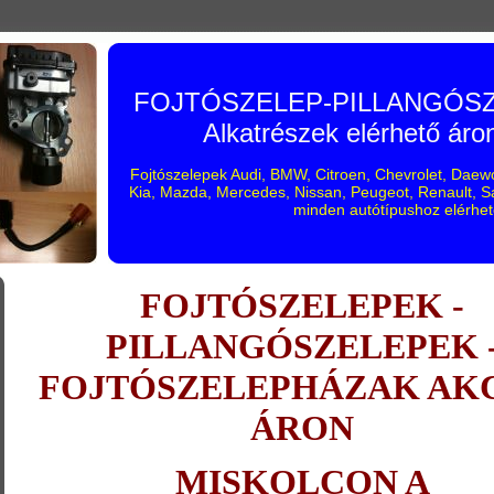
FOJTÓSZELEP-PILLANGÓSZE
Alkatrészek elérhető áro
Fojtószelepek Audi, BMW, Citroen, Chevrolet, Daewo
Kia, Mazda, Mercedes, Nissan, Peugeot, Renault, Sa
minden autótípushoz elérhet
FOJTÓSZELEPEK -
PILLANGÓSZELEPEK 
FOJTÓSZELEPHÁZAK AK
ÁRON
MISKOLCON A