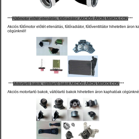
***
Fűtőmotor előtét ellenállás, fűtőradiátor,
AKCIÓS ÁRON MISKOLCON
***
Akciós fűtőmotor előtét ellenállás, fűtőradiátor, fűtőventillátor hihetetlen áron 
cégünknél!
***
Motortartó bakok, váltótartó bakok
AKCIÓS ÁRON MISKOLCON
***
Akciós motortartó bakok, váltótartó bakok hihetetlen áron kaphatóak cégünkné