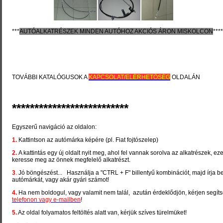
***
AUTÓALKATRÉSZEK MINDEN AUTÓHOZ
AKCIÓ
S ÁRON MISKOLCON
****
TOVÁBBI KATALÓGUSOK A
KAPCSOLAT/ELÉRHETŐSÉG
OLDALÁN
**************************
Egyszerű navigáció az oldalon:
1.
Kattintson az autómárka képére (pl. Fiat fojtószelep)
2.
A kattintás egy új oldalt nyit meg, ahol fel vannak sorolva az alkatrészek, ez
keresse meg az önnek megfelelő alkatrészt.
3
.
Jó böngészést... Használja a "CTRL + F" billentyű kombinációt, majd írja 
autómárkát, vagy akár gyári számot!
4.
Ha nem boldogul, vagy val
amit nem talál, azután érdeklődjön,
kérjen segít
telefonon vagy e-mailben
!
5.
Az oldal folyamatos feltöltés alatt van, kérjük szíves türelmüket!